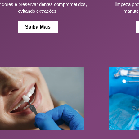
ar dores e preservar dentes comprometidos,
limpeza pro
evitando extrações.
manute
Saiba Mais