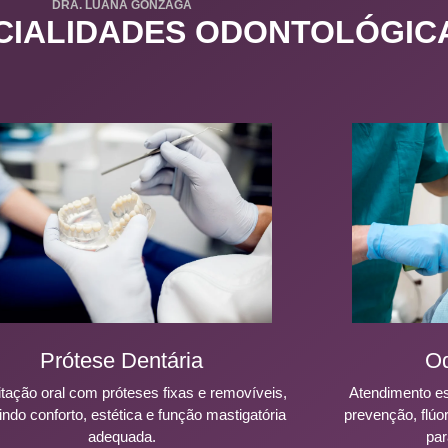
DRA. LUANA GONZAGA
CIALIDADES ODONTOLÓGIC
Prótese Dentária
Od
itação oral com próteses fixas e removíveis,
Atendimento es
indo conforto, estética e função mastigatória
prevenção, flúo
adequada.
par