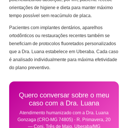
orientações de higiene e dieta para manter máximo
tempo possível sem reacúmulo de placa.
Pacientes com implantes dentários, aparelhos
ortodônticos ou restaurações recentes também se
beneficiam de protocolos fluoretados personalizados
que a Dra. Luana estabelece em Uberaba. Cada caso
é analisado individualmente para máxima efetividade
do plano preventivo.
Quero conversar sobre o meu
caso com a Dra. Luana
Atendimento humanizado com a Dra. Luana
Gonzaga (CRO-MG 74805) · R. Primavera, 20
— Conj. Três de Maio, Uberaba/MG