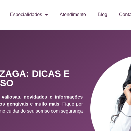
Especialidades
Atendimento
Blog
Conta
ZAGA: DICAS E
ISO
 valiosas, novidades e informações
tos gengivais e muito mais
. Fique por
o cuidar do seu sorriso com segurança