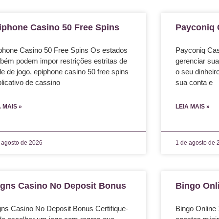
iphone Casino 50 Free Spins
Payconiq 
phone Casino 50 Free Spins Os estados
Payconiq Cas
bém podem impor restrições estritas de
gerenciar sua
de de jogo, epiphone casino 50 free spins
o seu dinheir
plicativo de cassino
sua conta e
A MAIS »
LEIA MAIS »
 agosto de 2026
1 de agosto de 
igns Casino No Deposit Bonus
Bingo Onl
gns Casino No Deposit Bonus Certifique-
Bingo Online