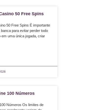
Casino 50 Free Spins
ino 50 Free Spins É importante
 banca para evitar perder todo
o em uma única jogada, criar
2026
ine 100 Números
 100 Números Os limites de