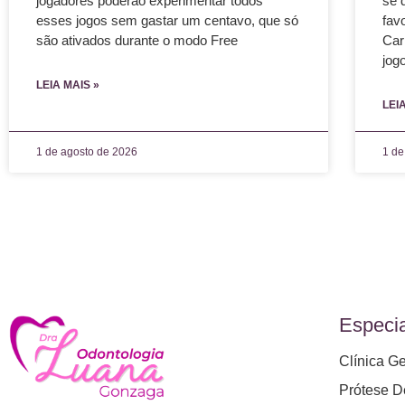
jogadores poderão experimentar todos
se 
esses jogos sem gastar um centavo, que só
fav
são ativados durante o modo Free
Car
jog
LEIA MAIS »
LEI
1 de agosto de 2026
1 de
Especi
Clínica Ge
Prótese D