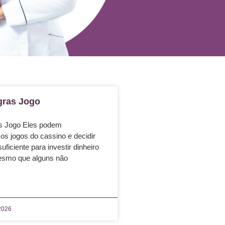
gras Jogo
s Jogo Eles podem
os jogos do cassino e decidir
ficiente para investir dinheiro
mesmo que alguns não
2026