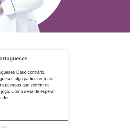
ortugueses
ugueses Caso contrário,
gueses algo particularmente
ara pessoas que sofrem de
 jogo. Como seria de esperar
gador.
2026