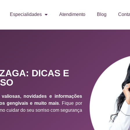
Especialidades
Atendimento
Blog
Conta
ZAGA: DICAS E
ISO
 valiosas, novidades e informações
tos gengivais e muito mais
. Fique por
o cuidar do seu sorriso com segurança