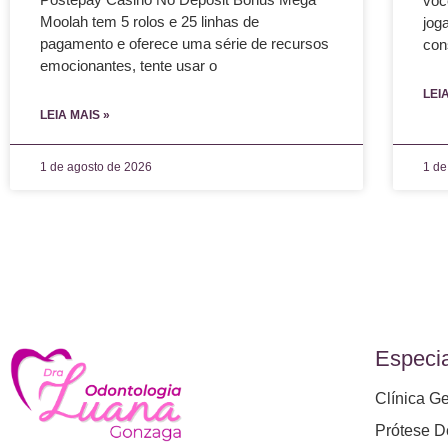
voc
Moolah tem 5 rolos e 25 linhas de
jog
pagamento e oferece uma série de recursos
con
emocionantes, tente usar o
LEI
LEIA MAIS »
1 de agosto de 2026
1 de
Especi
Clínica Ge
Prótese D