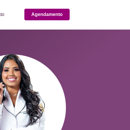
to
Agendamento