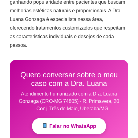
ganhando popularidade entre pacientes que buscam
melhorias estéticas naturais e proporcionais. A Dra.
Luana Gonzaga é especialista nessa área,
oferecendo tratamentos customizados que respeitam
as características individuais e desejos de cada
pessoa.
Quero conversar sobre o meu
caso com a Dra. Luana
Atendimento humanizado com a Dra. Luana
Gonzaga (CRO-MG 74805) · R. Primavera, 20
— Conj. Três de Maio, Uberaba/MG
Falar no WhatsApp