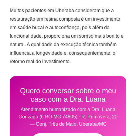
Muitos pacientes em Uberaba consideram que a
restauração em resina composta é um investimento
em saúde bucal e autoconfiança, pois além da
funcionalidade, proporciona um sorriso mais bonito e
natural. A qualidade da execução técnica também
influencia a longevidade e, consequentemente, o
retorno real do investimento.
Quero conversar sobre o meu
caso com a Dra. Luana
Atendimento humanizado com a Dra. Luana
Gonzaga (CRO-MG 74805) · R. Primavera, 20
— Conj. Três de Maio, Uberaba/MG