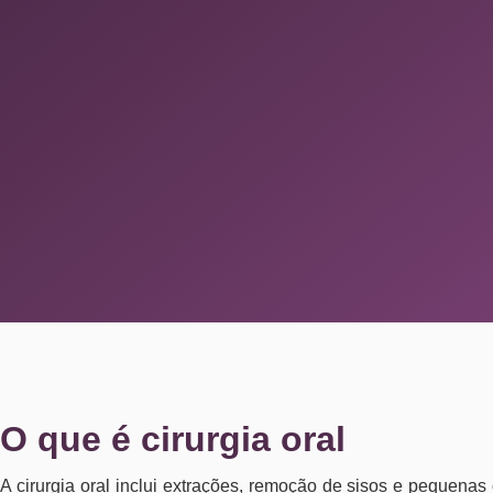
O que é cirurgia oral
A cirurgia oral inclui extrações, remoção de sisos e pequenas