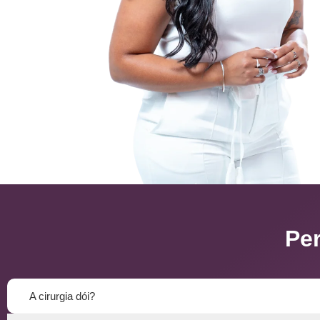
Pe
A cirurgia dói?