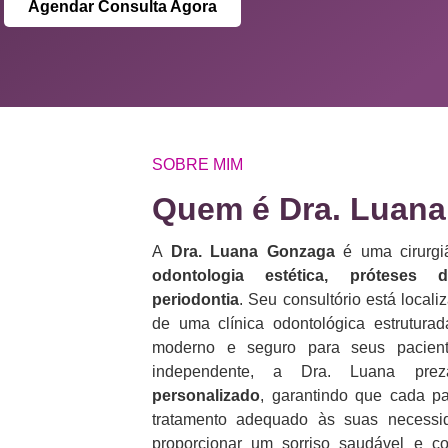
Agendar Consulta Agora
SOBRE MIM
Quem é Dra. Luana
A
Dra. Luana Gonzaga
é uma cirurgiã
odontologia estética, próteses 
periodontia
. Seu consultório está loca
de uma clínica odontológica estrutura
moderno e seguro para seus pacient
independente, a Dra. Luana p
personalizado
, garantindo que cada p
tratamento adequado às suas necess
proporcionar um sorriso saudável e co