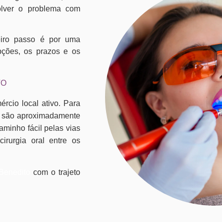
olver o problema com
eiro passo é por uma
pções, os prazos e os
TO
rcio local ativo. Para
na são aproximadamente
aminho fácil pelas vias
irurgia oral entre os
Benedito
com o trajeto