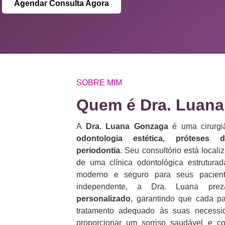
Agendar Consulta Agora
SOBRE MIM
Quem é Dra. Luana
A
Dra. Luana Gonzaga
é uma cirurgiã
odontologia estética, próteses 
periodontia
. Seu consultório está loca
de uma clínica odontológica estrutura
moderno e seguro para seus pacient
independente, a Dra. Luana p
personalizado
, garantindo que cada p
tratamento adequado às suas necess
proporcionar um sorriso saudável e co