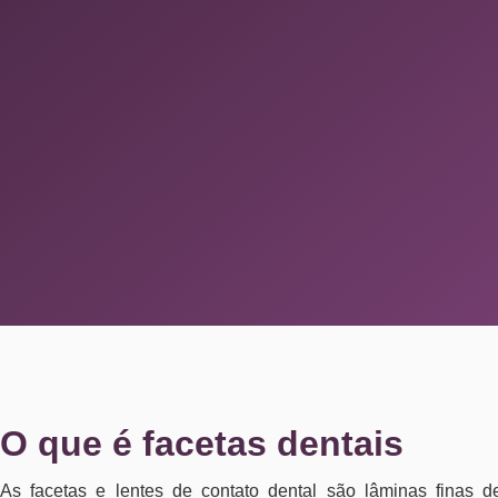
O que é facetas dentais
As facetas e lentes de contato dental são lâminas finas d