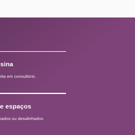
esina
eita em consultório.
 e espaços
hados ou desalinhados.