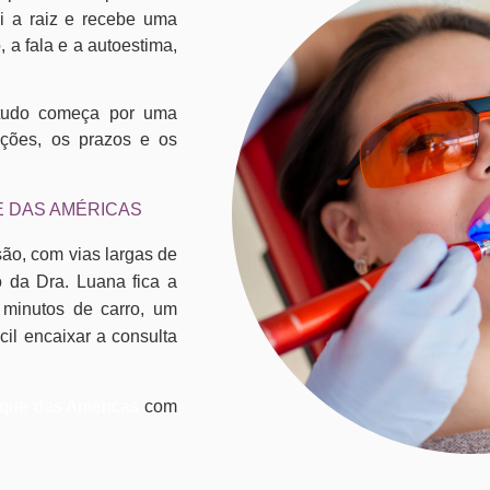
ui a raiz e recebe uma
 a fala e a autoestima,
 tudo começa por uma
pções, os prazos e os
E DAS AMÉRICAS
ão, com vias largas de
o da Dra. Luana fica a
 minutos de carro, um
cil encaixar a consulta
.
rque das Américas
com