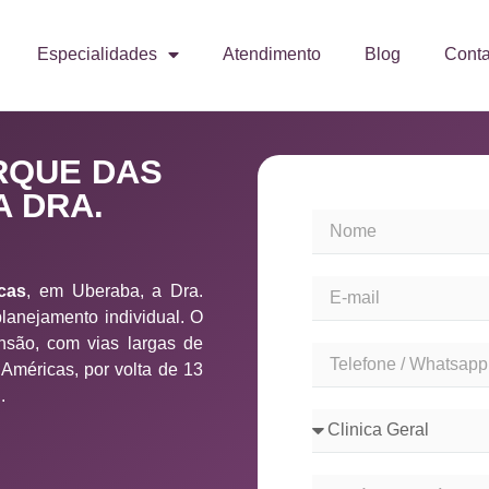
Especialidades
Atendimento
Blog
Conta
RQUE DAS
A DRA.
cas
, em Uberaba, a Dra.
anejamento individual. O
nsão, com vias largas de
 Américas, por volta de 13
.