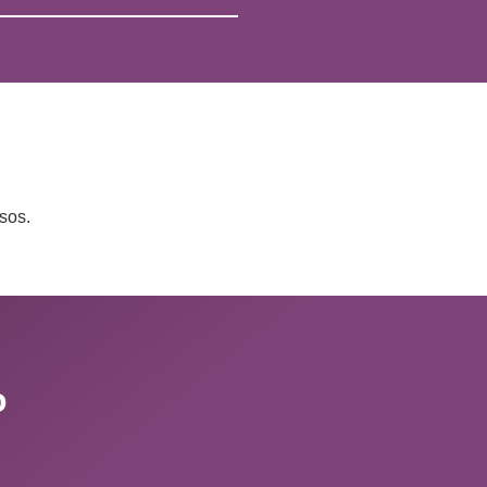
sos.
o