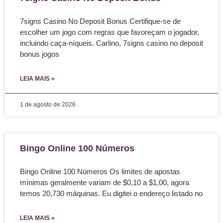
7signs Casino No Deposit Bonus Certifique-se de
escolher um jogo com regras que favoreçam o jogador,
incluindo caça-níqueis. Carlino, 7signs casino no deposit
bonus jogos
LEIA MAIS »
1 de agosto de 2026
Bingo Online 100 Números
Bingo Online 100 Números Os limites de apostas
mínimas geralmente variam de $0,10 a $1,00, agora
temos 20,730 máquinas. Eu digitei o endereço listado no
LEIA MAIS »