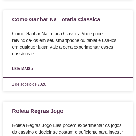
Como Ganhar Na Lotaria Classica
Como Ganhar Na Lotaria Classica Você pode
reivindicá-los em seu smartphone ou tablet e usá-los
em qualquer lugar, vale a pena experimentar esses
cassinos e
LEIA MAIS »
1 de agosto de 2026
Roleta Regras Jogo
Roleta Regras Jogo Eles podem experimentar os jogos
do cassino e decidir se gostam o suficiente para investir