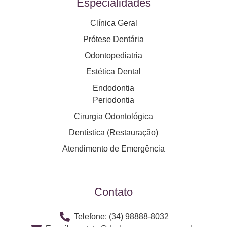
Especialidades
Clínica Geral
Prótese Dentária
Odontopediatria
Estética Dental
Endodontia
Periodontia
Cirurgia Odontológica
Dentística (Restauração)
Atendimento de Emergência
Contato
Telefone: (34) 98888-8032