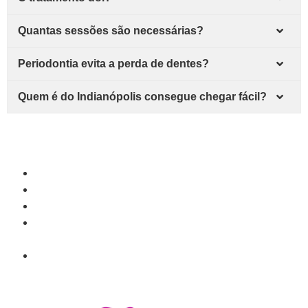
Quantas sessões são necessárias?
Periodontia evita a perda de dentes?
Quem é do Indianópolis consegue chegar fácil?
Veja também
Periodontia (Tratamento de Gengiva) em Uberaba
Atendimento por bairro em Uberaba
Dentista no Indianópolis
Periodontia (Tratamento de Gengiva) no Cidade
Jardim
Periodontia (Tratamento de Gengiva) no São Benedito