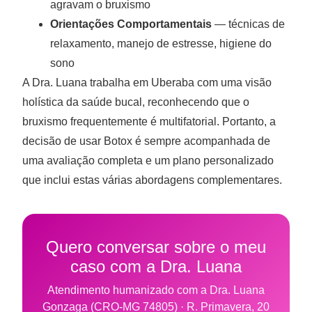
agravam o bruxismo
Orientações Comportamentais
— técnicas de
relaxamento, manejo de estresse, higiene do
sono
A Dra. Luana trabalha em Uberaba com uma visão
holística da saúde bucal, reconhecendo que o
bruxismo frequentemente é multifatorial. Portanto, a
decisão de usar Botox é sempre acompanhada de
uma avaliação completa e um plano personalizado
que inclui estas várias abordagens complementares.
Quero conversar sobre o meu
caso com a Dra. Luana
Atendimento humanizado com a Dra. Luana
Gonzaga (CRO-MG 74805) · R. Primavera, 20