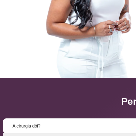
Pe
A cirurgia dói?