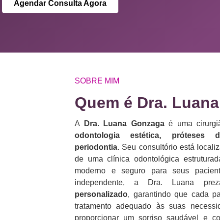
Agendar Consulta Agora
SOBRE MIM
Quem é Dra. Luana
A
Dra. Luana Gonzaga
é uma cirurgiã
odontologia estética, próteses 
periodontia
. Seu consultório está loca
de uma clínica odontológica estrutura
moderno e seguro para seus pacient
independente, a Dra. Luana p
personalizado
, garantindo que cada p
tratamento adequado às suas necess
proporcionar um sorriso saudável e co