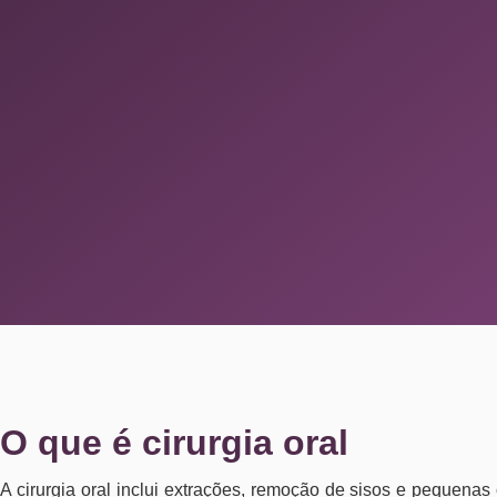
O que é cirurgia oral
A cirurgia oral inclui extrações, remoção de sisos e pequenas