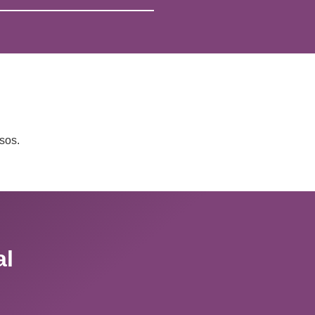
sos.
al