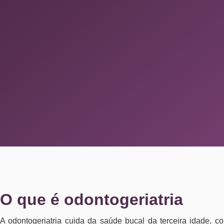
O que é odontogeriatria
A odontogeriatria cuida da saúde bucal da terceira idade, c