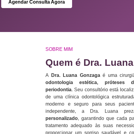
Agendar Consulta Agora
SOBRE MIM
Quem é Dra. Luana
A
Dra. Luana Gonzaga
é uma cirurgiã
odontologia estética, próteses 
periodontia
. Seu consultório está loca
de uma clínica odontológica estrutura
moderno e seguro para seus pacient
independente, a Dra. Luana p
personalizado
, garantindo que cada p
tratamento adequado às suas necess
proporcionar um sorriso saudável e co