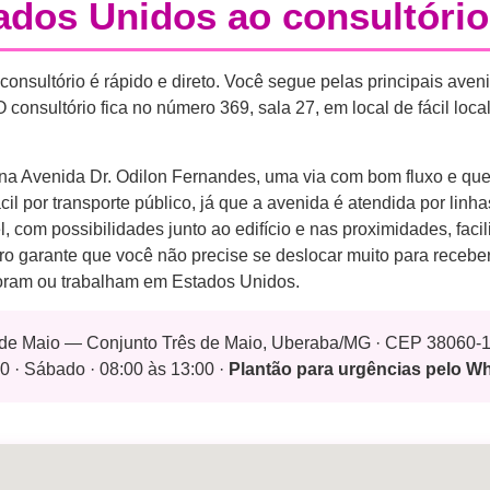
dos Unidos ao consultório
 consultório é rápido e direto. Você segue pelas principais aven
onsultório fica no número 369, sala 27, em local de fácil loca
o na Avenida Dr. Odilon Fernandes, uma via com bom fluxo e qu
l por transporte público, já que a avenida é atendida por linh
, com possibilidades junto ao edifício e nas proximidades, fac
rro garante que você não precise se deslocar muito para recebe
oram ou trabalham em Estados Unidos.
s de Maio — Conjunto Três de Maio, Uberaba/MG · CEP 38060-
0 · Sábado · 08:00 às 13:00 ·
Plantão para urgências pelo 