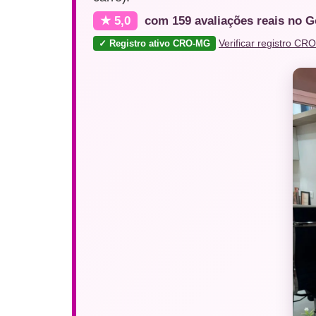
★ 5,0
com 159 avaliações reais no 
✓ Registro ativo CRO-MG
Verificar registro CR