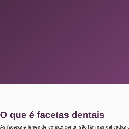
O que é facetas dentais
As facetas e lentes de contato dental são lâminas delicadas 