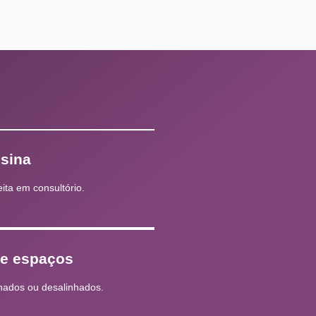
esina
eita em consultório.
 e espaços
hados ou desalinhados.