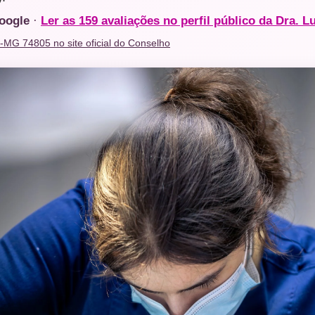
Google
·
Ler as 159 avaliações no perfil público da Dra. L
O-MG 74805 no site oficial do Conselho