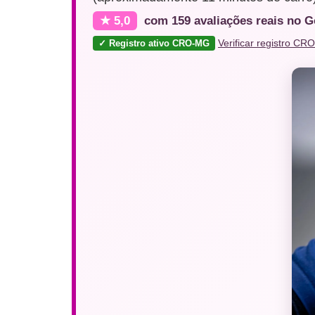
★ 5,0
com 159 avaliações reais no 
✓ Registro ativo CRO-MG
Verificar registro CR