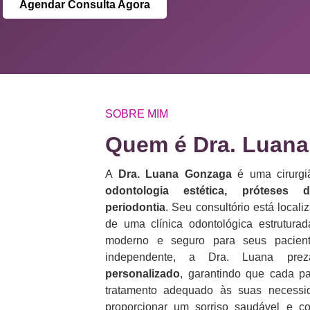
Agendar Consulta Agora
SOBRE MIM
Quem é Dra. Luana
A
Dra. Luana Gonzaga
é uma cirurgiã
odontologia estética, próteses 
periodontia
. Seu consultório está loca
de uma clínica odontológica estrutura
moderno e seguro para seus pacient
independente, a Dra. Luana p
personalizado
, garantindo que cada p
tratamento adequado às suas necess
proporcionar um sorriso saudável e co