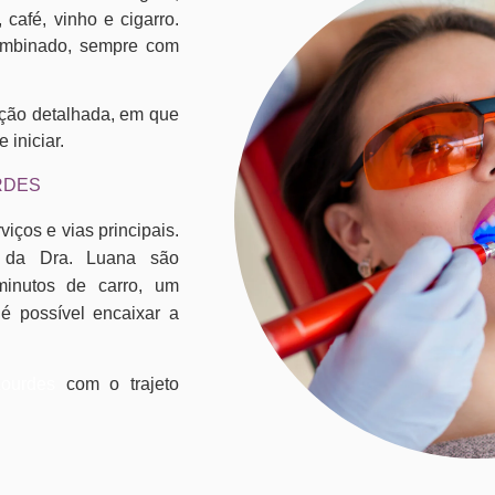
afé, vinho e cigarro.
combinado, sempre com
ção detalhada, em que
 iniciar.
RDES
viços e vias principais.
o da Dra. Luana são
inutos de carro, um
é possível encaixar a
Lourdes
com o trajeto