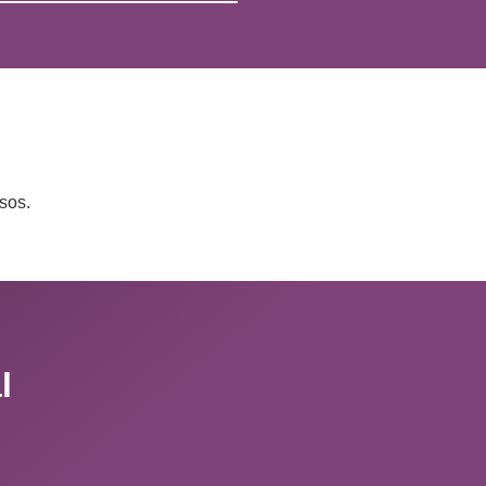
sos.
l