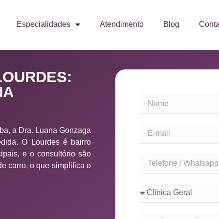
Especialidades
Atendimento
Blog
Conta
LOURDES:
NA
ba, a Dra. Luana Gonzaga
ida. O Lourdes é bairro
ipais, e o consultório são
 carro, o que simplifica o