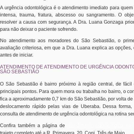
A urgência odontológica é o atendimento imediato para quem
intensa, trauma, fratura, abscesso ou sangramento. O objet
resolver a causa com segurança. A Dra. Luana Gonzaga prior
para não deixar o paciente sofrendo.
No atendimento aos moradores do São Sebastião, o prim
avaliação criteriosa, em que a Dra. Luana explica as opções,
antes de iniciar.
ATENDIMENTO DE ATENDIMENTO DE URGÊNCIA ODONTO
SÃO SEBASTIÃO
O São Sebastião é bairro próximo à região central, de fáci
principais pontos. Para quem mora ou trabalha no bairro, o co
fica a aproximadamente 0,7 km do São Sebastião, por volta de
deslocamento rápido pelas vias de Uberaba. Dessa forma, 
consulta de atendimento de urgência odontológica na rotina s
Confira também a página de
atendimento odontológico no
trajeto completo até a R. Primavera, 20, Conj. Três de Maio.