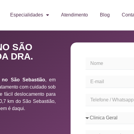
Especialidades
Atendimento
Blog
Conta
NO SÃO
A DRA.
a no São Sebastião
, em
atamento com cuidado sob
e fácil deslocamento para
 0,7 km do São Sebastião,
uem é daqui.