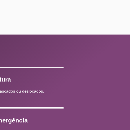
tura
lascados ou deslocados.
mergência